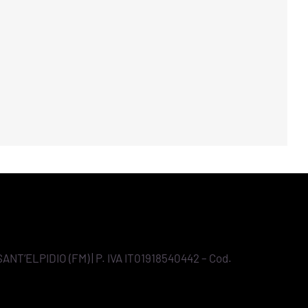
SANT’ELPIDIO (FM) | P. IVA IT01918540442 – Cod.