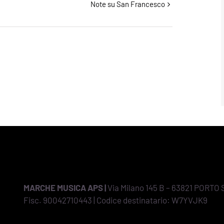
Note su San Francesco
MARCHE MUSICA APS |
Via Milano 145 B – 63821 PORTO 
Fisc. 90042710443 | Codice destinatario: W7YVJK9