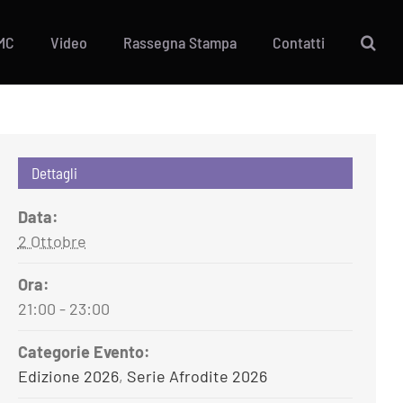
MC
Video
Rassegna Stampa
Contatti
Dettagli
Data:
2 Ottobre
Ora:
21:00 - 23:00
Categorie Evento:
Edizione 2026
,
Serie Afrodite 2026