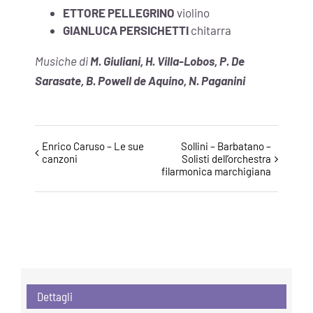
ETTORE PELLEGRINO
violino
GIANLUCA PERSICHETTI
chitarra
Musiche di
M. Giuliani, H. Villa-Lobos, P. De
Sarasate, B. Powell de Aquino, N. Paganini
Evento
Enrico Caruso – Le sue
Sollini – Barbatano –
canzoni
Solisti dell’orchestra
Navigazione
filarmonica marchigiana
Dettagli