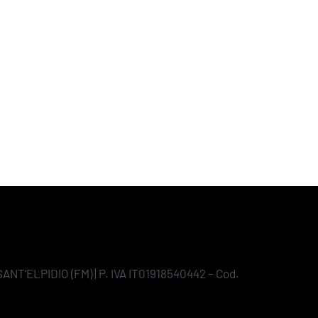
SANT’ELPIDIO (FM) | P. IVA IT01918540442 – Cod.