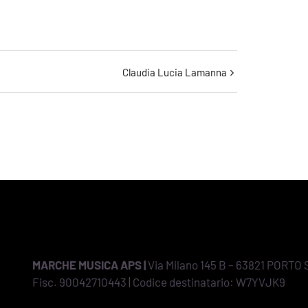
Claudia Lucia Lamanna
MARCHE MUSICA APS |
Via Milano 145 B – 63821 PORTO 
Fisc. 90042710443 | Codice destinatario: W7YVJK9