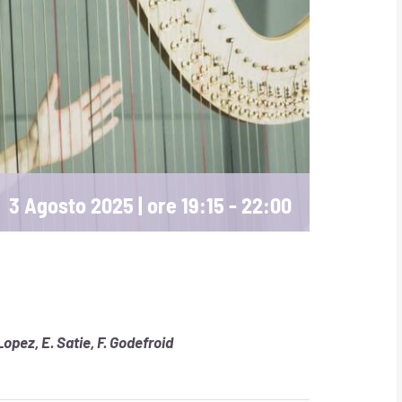
3 Agosto 2025 | ore 19:15
-
22:00
 Lopez, E. Satie, F. Godefroid