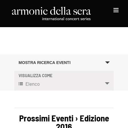
Salta
al
contenuto
Eventi
MOSTRA RICERCA EVENTI
Ricerca
e
VISUALIZZA COME
Evento
viste
Elenco
Viste
Navigazione
Navigazione
Prossimi Eventi
› Edizione
2016