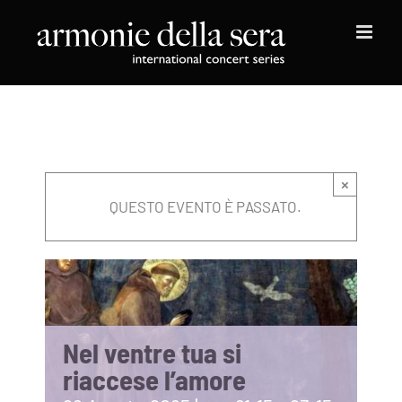
Salta
al
contenuto
×
QUESTO EVENTO È PASSATO.
Nel ventre tua si
riaccese l’amore