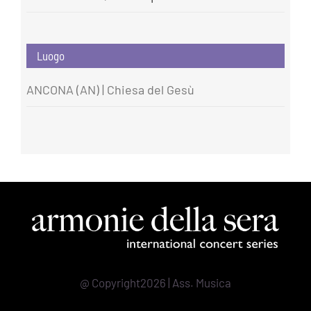
Luogo
ANCONA (AN) | Chiesa del Gesù
@ Copyright2026 | Ass. Musica