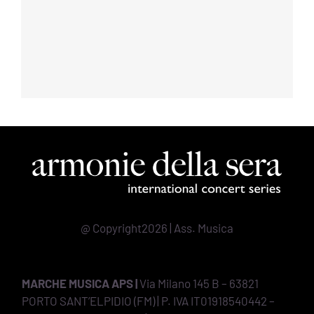
@ Copyright2026 | Ass. Musica
MARCHE MUSICA APS |
Via Milano 145 B – 63821
PORTO SANT’ELPIDIO (FM) | P. IVA IT01918540442 –