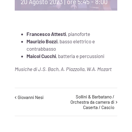
20 Agosto 2023 | ore 5:45
-
8:00
Francesco Attesti
, pianoforte
Maurizio Bozzi
, basso elettrico e
contrabbasso
Maicol Cucchi
, batteria e percussioni
Musiche di J.S. Bach, A. Piazzolla, W.A. Mozart
Evento
Sollini & Barbatano /
Giovanni Nesi
Orchestra da camera di
Navigazione
Caserta / Cascio