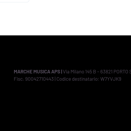
MARCHE MUSICA APS |
Via Milano 145 B – 63821 PORTO 
Fisc. 90042710443 | Codice destinatario: W7YVJK9