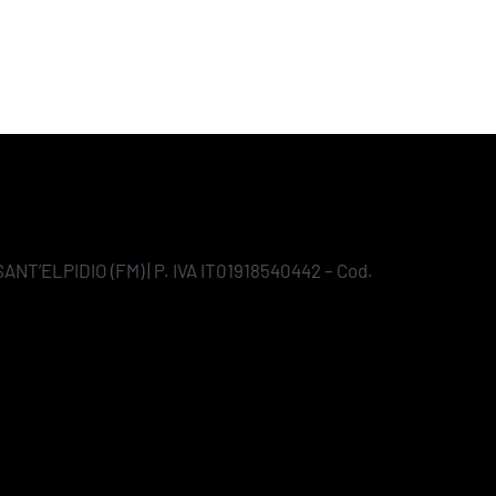
SANT’ELPIDIO (FM) | P. IVA IT01918540442 – Cod.