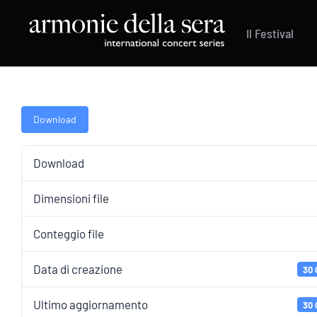
Salta
al
Il Festival
contenuto
Download
Download
Dimensioni file
Conteggio file
Data di creazione
30 
Ultimo aggiornamento
30 